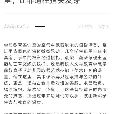
里，让非遗在指尖发芽
2026/03/10
采编撰稿：
曾婧怡
学前教育实训室的空气中飘着淡淡的植物清香，染
缸里青蓝色的液体微微晃动，几个学生正围坐在木
桌旁，手中的棉布经过捆扎、浸染，渐渐浮现出蓝
靛与茜草交织的纹样。这是我校人文与教育学院学
前教育系《幼儿园教师艺术技能（美术）》的课
堂，但在这里，美术课不再只是素描与色彩的训
练，更是一场与古老非遗对话的实践。永昌墩绣、
福锦编织、草木染、漆扇……这些曾经藏在时光深
处的技艺，正通过未来幼师们的双手，被重新赋予
生命与教育的温度。