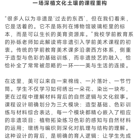
一场深植文化土壤的课程重构
“很多人以为非遗是‘过去的东西’，但在我们看来，
它是活着的。它不是陈列在博物馆玻璃柜里的标
本，而是可以生长的美育资源库。”我校学前教育系
的
孙砾
老师如此解读将非遗引入学前美术课程的初
衷。传统的学前教育美术课多沿袭西方体系，侧重
于造型与色彩的基础训练，而非遗技艺的融入，恰
恰补全了常常被忽略的一环——美与生活的连接。
在这里，美可以来自一束棉线、一片落叶、一节竹
筒。学生不仅学习如何绣出一朵花、染出一块布，
更在过程中理解材料背后的自然逻辑与文化叙事。
课程设计明确划分为三大模块：造型基础、色彩训
练与材料综合表达，每一个模块都精心嵌入了相应
的非遗项目：植物拓染练习色彩的感知与自然材料
的运用；墩绣与编织则深化对肌理与结构的理解。
这种设计的背后，是明确的育人逻辑：让学生先成