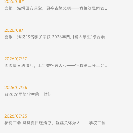
2026/08/1
喜报丨深耕国安课堂，勇夺省级奖项——我校刘思雨老师参加省级教学竞赛斩获二等奖
2026/08/1
喜报丨我校23名学子荣获 2026年四川省大学生“综合素质 A 级证书”
2026/07/27
炎炎夏日送清凉，工会关怀暖人心——行政第二分工会开展暑期送清凉慰问活动
2026/07/25
致2026届毕业生的一封信
2026/07/25
标榜工会 炎炎夏日送清凉，丝丝关怀沁人——学校工会开展暑期后勤值班人员防暑慰问活动