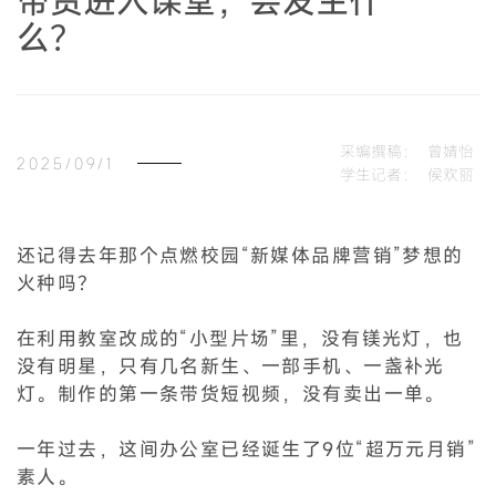
带货进入课堂，会发生什
么？
采编撰稿：
曾婧怡
2025/09/1
学生记者：
侯欢丽
还记得去年那个点燃校园“新媒体品牌营销”梦想的
火种吗？
在利用教室改成的“小型片场”里，没有镁光灯，也
没有明星，只有几名新生、一部手机、一盏补光
灯。制作的第一条带货短视频，没有卖出一单。
一年过去，这间办公室已经诞生了9位“超万元月销”
素人。