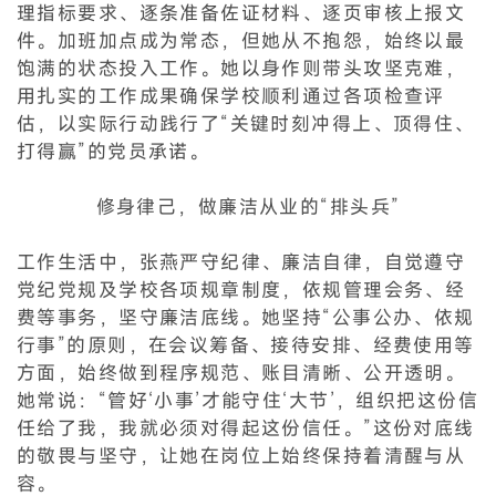
理指标要求、逐条准备佐证材料、逐页审核上报文
件。加班加点成为常态，但她从不抱怨，始终以最
饱满的状态投入工作。她以身作则带头攻坚克难，
用扎实的工作成果确保学校顺利通过各项检查评
估，以实际行动践行了“关键时刻冲得上、顶得住、
打得赢”的党员承诺。
修身律己，做廉洁从业的“排头兵”
工作生活中，张燕严守纪律、廉洁自律，自觉遵守
党纪党规及学校各项规章制度，依规管理会务、经
费等事务，坚守廉洁底线。她坚持“公事公办、依规
行事”的原则，在会议筹备、接待安排、经费使用等
方面，始终做到程序规范、账目清晰、公开透明。
她常说：“管好‘小事’才能守住‘大节’，组织把这份信
任给了我，我就必须对得起这份信任。”这份对底线
的敬畏与坚守，让她在岗位上始终保持着清醒与从
容。