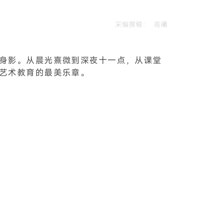
采编撰稿：
高曦
身影。从晨光熹微到深夜十一点，从课堂
艺术教育的最美乐章。