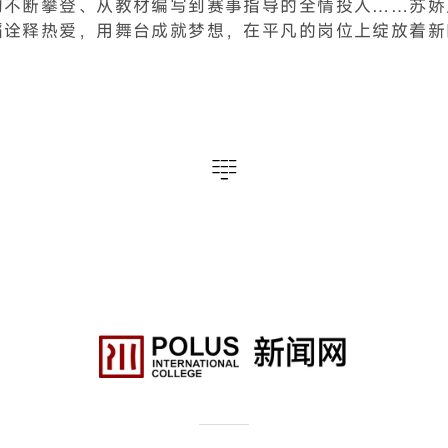
的不断攀登、从教材编写到赛事指导的全情投入……苏娇
蹈诠释热爱，用舞台成就梦想，在平凡的岗位上绽放着新