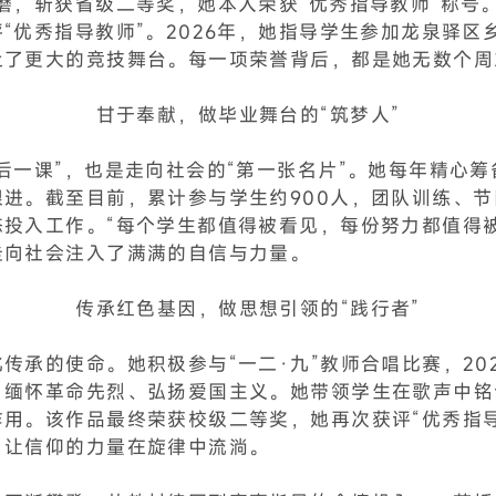
磨，斩获省级二等奖，她本人荣获“优秀指导教师”称号。
“优秀指导教师”。2026年，她指导学生参加龙泉驿
上了更大的竞技舞台。每一项荣誉背后，都是她无数个周
甘于奉献，做毕业舞台的“筑梦人”
后一课”，也是走向社会的“第一张名片”。她每年精心
进。截至目前，累计参与学生约900人，团队训练、
投入工作。“每个学生都值得被看见，每份努力都值得
走向社会注入了满满的自信与力量。
传承红色基因，做思想引领的“践行者”
承的使命。她积极参与“一二·九”教师合唱比赛，202
、缅怀革命先烈、弘扬爱国主义。她带领学生在歌声中铭
用。该作品最终荣获校级二等奖，她再次获评“优秀指
，让信仰的力量在旋律中流淌。