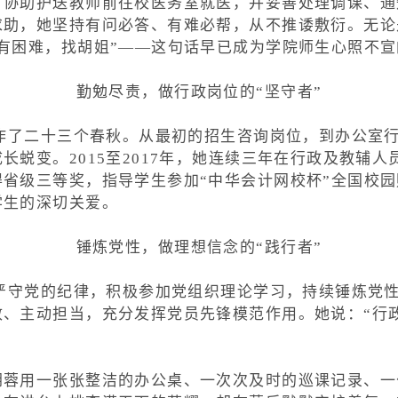
，协助护送教师前往校医务室就医，并妥善处理调课、通
求助，她坚持有问必答、有难必帮，从不推诿敷衍。无论
有困难，找胡姐”——这句话早已成为学院师生心照不宣
勤勉尽责，做行政岗位的“坚守者”
工作了二十三个春秋。从最初的招生咨询岗位，到办公室
蜕变。2015至2017年，她连续三年在行政及教辅人员
省级三等奖，指导学生参加“中华会计网校杯”全国校园
学生的深切关爱。
锤炼党性，做理想信念的“践行者”
终严守党的纪律，积极参加党组织理论学习，持续锤炼党
致、主动担当，充分发挥党员先锋模范作用。她说：“行
蓉用一张张整洁的办公桌、一次次及时的巡课记录、一