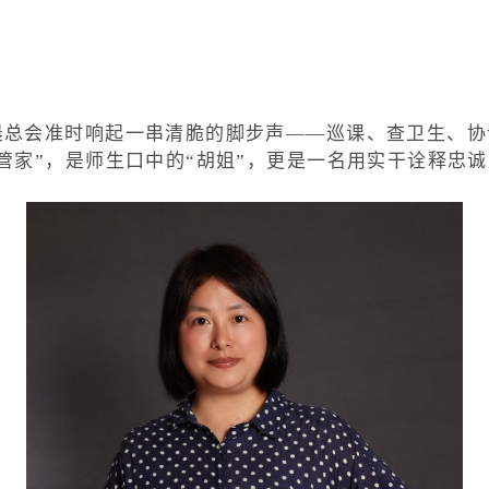
晨总会准时响起一串清脆的脚步声——巡课、查卫生、协
管家”，是师生口中的“胡姐”，更是一名用实干诠释忠