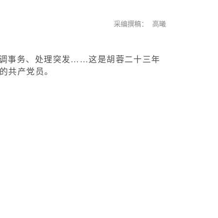
采编撰稿：
高曦
调事务、处理突发……这是胡蓉二十三年
诚的共产党员。